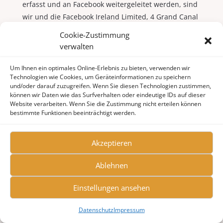
erfasst und an Facebook weitergeleitet werden, sind
wir und die Facebook Ireland Limited, 4 Grand Canal
Square, Grand Canal Harbour, Dublin 2, Irland
Cookie-Zustimmung
gemeinsam für diese Datenverarbeitung
verwalten
verantwortlich (Art. 26 DSGVO). Die gemeinsame
Verantwortlichkeit beschränkt sich dabei
Um Ihnen ein optimales Online-Erlebnis zu bieten, verwenden wir
Technologien wie Cookies, um Geräteinformationen zu speichern
ausschließlich auf die Erfassung der Daten und
und/oder darauf zuzugreifen. Wenn Sie diesen Technologien zustimmen,
deren Weitergabe an Facebook. Die nach der
können wir Daten wie das Surfverhalten oder eindeutige IDs auf dieser
Weiterleitung erfolgende Verarbeitung durch
Website verarbeiten. Wenn Sie die Zustimmung nicht erteilen können
bestimmte Funktionen beeinträchtigt werden.
Facebook ist nicht Teil der gemeinsamen
Verantwortung. Die uns gemeinsam obliegenden
Verpflichtungen wurden in einer Vereinbarung über
Akzeptieren
gemeinsame Verarbeitung festgehalten. Den
Ablehnen
Wortlaut der Vereinbarung finden Sie unter:
https://www.facebook.com/legal/controller_addendu
Einstellungen ansehen
m
. Laut dieser Vereinbarung sind wir für die
Erteilung der Datenschutzinformationen beim
Datenschutz
Impressum
Einsatz des Facebook-Tools und für die